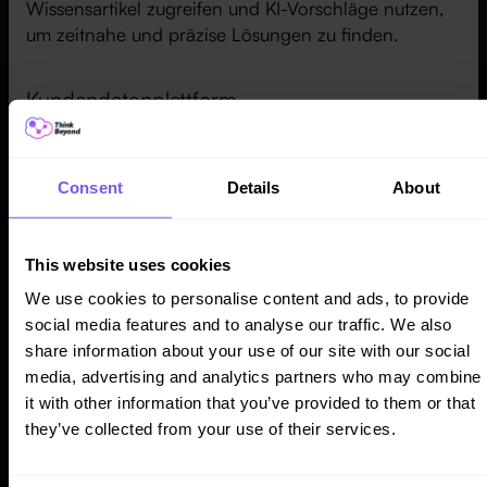
Wissensartikel zugreifen und KI-Vorschläge nutzen,
um zeitnahe und präzise Lösungen zu finden.
Kundendatenplattform
Salesforce fungiert auch als Kundendatenplattform,
die Kundeninformationen aus verschiedenen Quellen
Consent
Details
About
in einer einzigen 360-Grad-Ansicht konsolidiert.
Diese umfassende Ansicht ermöglicht es SaaS-
Unternehmen, personalisierte Interaktionen
This website uses cookies
anzubieten, die auf die individuellen Bedürfnisse und
Vorlieben jedes einzelnen Kunden zugeschnitten
We use cookies to personalise content and ads, to provide
sind, und so engere Beziehungen und eine stärkere
social media features and to analyse our traffic. We also
Kundenbindung zu fördern.
share information about your use of our site with our social
media, advertising and analytics partners who may combine
it with other information that you’ve provided to them or that
Marketing-Automatisierung
they’ve collected from your use of their services.
Kundenbindung geht über den Support hinaus. Mit
der
Salesforce Marketing Cloud
können SaaS-