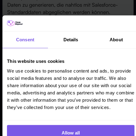
Daten zu generieren, die nahtlos mit Salesforce-
Standarddaten abgeglichen werden können.
Für einen umfassenden Überblick bietet die Funktion
„My Revenue“ von Revenue Cloud dynamische und
vollständig konfigurierbare Berichte, die
Consent
Details
About
benutzerdefinierte Felder und verknüpfte Objekte
enthalten, um ein detailliertes Verständnis der
Verkaufschancen zu ermöglichen. SaaS-
This website uses cookies
Unternehmen können die für sie wichtigsten
We use cookies to personalise content and ads, to provide
Kennzahlen auswählen und automatische Berichte
social media features and to analyse our traffic. We also
planen, um den aktuellen Status ihrer Verkäufe und
share information about your use of our site with our social
Aktivitäten zu erhalten.
media, advertising and analytics partners who may combine
it with other information that you’ve provided to them or that
Salesforce und RevenueCloud verändern die
they’ve collected from your use of their services.
Prognoselandschaft für SaaS-Unternehmen, indem
sie Effizienz, Genauigkeit und Anpassungsfähigkeit
bieten, um den sich entwickelnden Anforderungen
an prädiktive Analysen gerecht zu werden.
Allow all