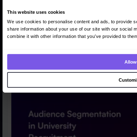
This website uses cookies
We use cookies to personalise content and ads, to provide so
share information about your use of our site with our social
2026-07-15
combine it with other information that you’ve provided to them
Die Bedeutung der Automatisierung 
Die Bedeutung der Automatisierung im Rekrutierung
Allow 
Customi