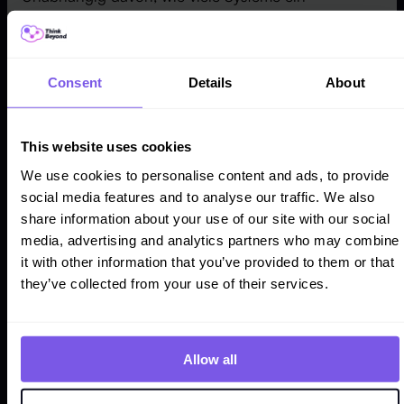
Unternehmen betreibt, sollten die Informationen aus
jedem dieser Systeme in aggregierter Form zur
Verfügung stehen. Auf diese Weise erhält man einen
vollständigen Überblick sowohl über den einzelnen
Consent
Details
About
Kunden als auch über allgemeinere Trends (die sich
aus den kumulierten Daten ergeben). Die Vision
hinter den von Salesforce entwickelten Tools ist es,
This website uses cookies
den Nutzern eine einheitliche Sicht zu bieten, die
We use cookies to personalise content and ads, to provide
Informationen aus verschiedenen – internen und
social media features and to analyse our traffic. We also
externen – Quellen zusammenführt. Dies gilt sowohl
share information about your use of our site with our social
für einzelne Instanzen der Salesforce Marketing
media, advertising and analytics partners who may combine
Cloud als auch für zusätzliche Tools, die für ein
it with other information that you’ve provided to them or that
bestimmtes Unternehmen wichtig sind. Dabei kann
they’ve collected from your use of their services.
es sich um einen Online-Shop, soziale Medien oder
andere Systeme und Anwendungen handeln. Dieser
Ansatz ermöglicht nicht nur die Aggregation von
Allow all
Daten, sondern auch deren praktische Nutzung –
von der Erstellung von Berichten und Prognosen bis