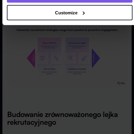
studiów licencjackich
, potrzebują zewnętrznych
przykładów, aby zobaczyć swój potencjalny sukces.
Customize
Budowanie zrównoważonego lejka
rekrutacyjnego