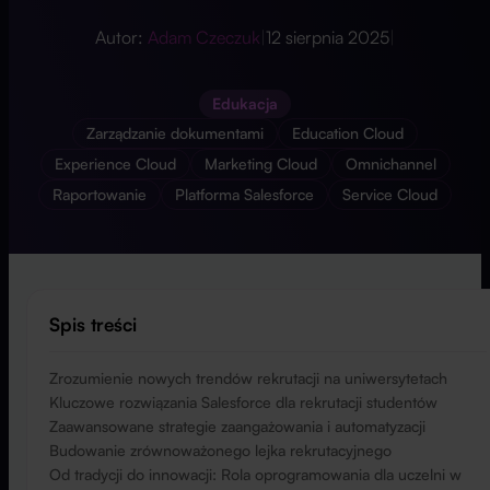
Autor:
Adam Czeczuk
|
12 sierpnia 2025
|
Edukacja
Zarządzanie dokumentami
Education Cloud
Experience Cloud
Marketing Cloud
Omnichannel
Raportowanie
Platforma Salesforce
Service Cloud
Spis treści
Zrozumienie nowych trendów rekrutacji na uniwersytetach
Kluczowe rozwiązania Salesforce dla rekrutacji studentów
Zaawansowane strategie zaangażowania i automatyzacji
Budowanie zrównoważonego lejka rekrutacyjnego
Od tradycji do innowacji: Rola oprogramowania dla uczelni w