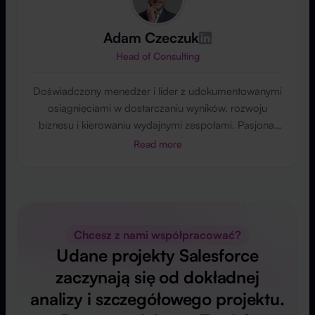
Adam Czeczuk
Head of Consulting
Doświadczony menedżer i lider z udokumentowanymi
osiągnięciami w dostarczaniu wyników, rozwoju
biznesu i kierowaniu wydajnymi zespołami. Pasjonat
innowacji, jakości i wdrożeń Salesforce w różnych
Read more
branżach, w tym motoryzacyjnej, finansowej i
edukacyjnej. Kompetencje w zakresie przywództwa,
zarządzania projektami i rozwoju produktów. Otwarty
na partnerstwa biznesowe i globalne możliwości.
Chcesz z nami współpracować?
Udane projekty Salesforce
zaczynają się od dokładnej
analizy i szczegółowego projektu.