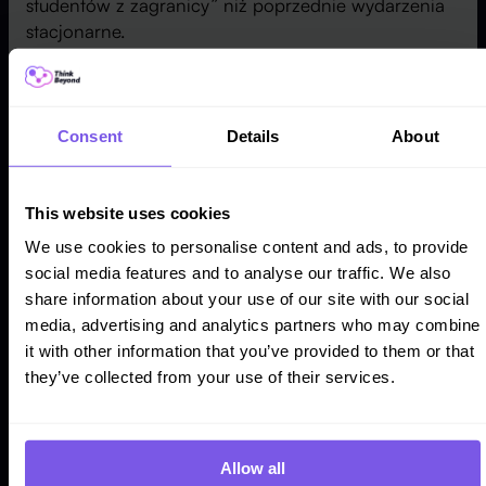
studentów z zagranicy” niż poprzednie wydarzenia
stacjonarne.
Wykorzystanie historii absolwentów i ich
osiągnięć zawodowych
Consent
Details
About
Zwrot z inwestycji (ROI) w edukację jest na szczycie
listy informacji, które interesują kandydatów i ich
rodziców. Uczelnie mogą prezentować sukcesy
This website uses cookies
absolwentów i ich ścieżki kariery – historie zapadają
We use cookies to personalise content and ads, to provide
w pamięć lepiej niż statystyki.
social media features and to analyse our traffic. We also
share information about your use of our site with our social
Uniwersytety, które udostępniają dane o zatrudnieniu
media, advertising and analytics partners who may combine
absolwentów, mogą odpowiedzieć na kluczowe
it with other information that you’ve provided to them or that
pytania dotyczące ich ścieżek zawodowych i
they’ve collected from your use of their services.
potencjalnych zarobków. Najbardziej korzystają na
tym studenci pierwszego pokolenia (tj. pierwsi w
rodzinie, którzy idą na studia). Ci
studenci,
stanowiący ponad 50% wszystkich studentów
Allow all