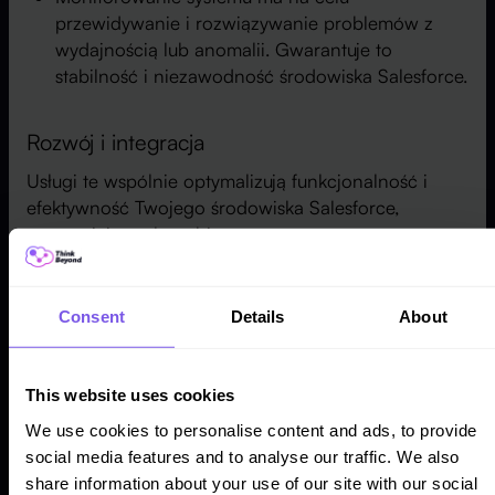
przewidywanie i rozwiązywanie problemów z
wydajnością lub anomalii. Gwarantuje to
stabilność i niezawodność środowiska Salesforce.
Rozwój i integracja
Usługi te wspólnie optymalizują funkcjonalność i
efektywność Twojego środowiska Salesforce,
zapewniając sukces biznesowy:
Niestandardowy rozwój, obejmujący wyzwalacze
i programowanie Apex, umożliwia realizację
Consent
Details
About
logiki biznesowej i automatyzację procesów.
Rozwój integracji tworzy jedno źródło informacji,
płynnie łącząc Salesforce z systemami
This website uses cookies
zewnętrznymi poprzez interfejsy API i integrację
We use cookies to personalise content and ads, to provide
ESB. Monitoring integracji zapewnia
social media features and to analyse our traffic. We also
niezawodność i efektywność procesów wymiany
share information about your use of our site with our social