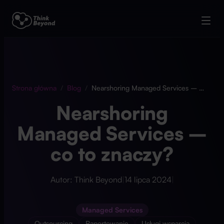
Strona główna
/
Blog
/
Nearshoring Managed Services – co to znaczy?
Nearshoring
Managed Services –
co to znaczy?
Autor: Think Beyond
|
14 lipca 2024
|
Managed Services
Outsourcing
Raportowanie
Usługi wsparcia