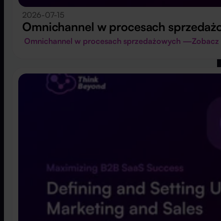
2026-07-15
Omnichannel w procesach sprzedaż
Omnichannel w procesach sprzedażowych —
Zobacz 