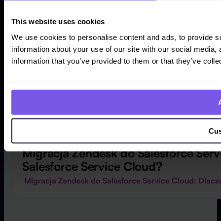
This website uses cookies
We use cookies to personalise content and ads, to provide so
information about your use of our site with our social media,
information that you’ve provided to them or that they’ve colle
Cu
2025-02-06
Migracja Zendesk do Salesforce Ser
Salesforce Service Cloud?
Migracja Zendesk do Salesforce Service Cloud: Dlac