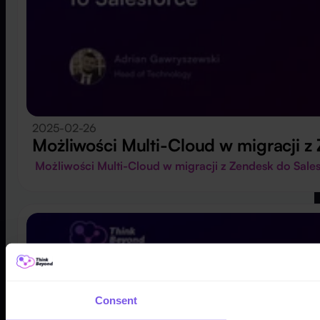
2025-02-26
Możliwości Multi-Cloud w migracji z
Możliwości Multi-Cloud w migracji z Zendesk do Sal
Consent