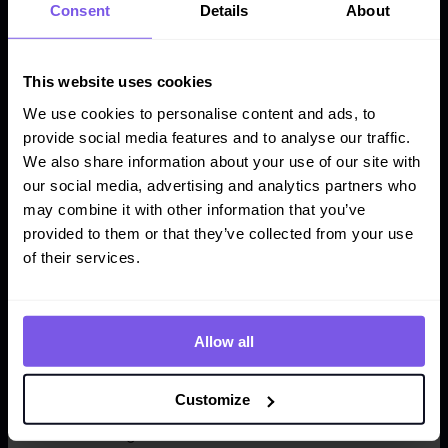
Publikum zu erreichen, müssen sie es jedoch in ihre
Consent
Details
About
Marketingstrategie einbeziehen.
This website uses cookies
Testimonials von Studierenden
We use cookies to personalise content and ads, to
Bei der komplizierten Auswahl der richtigen
provide social media features and to analyse our traffic.
Universität für ein Hochschulstudium gehen die
We also share information about your use of our site with
Kandidaten auf eine gründliche Forschungsreise.
our social media, advertising and analytics partners who
Während sie ihre Optionen durchgehen, beeinflusst
may combine it with other information that you’ve
ein wichtiges Element oft ihre Entscheidungen: der
provided to them or that they’ve collected from your use
soziale Beweis. Erfahrungen von Studierenden
of their services.
spielen eine zentrale Rolle, wenn es darum geht,
potenziellen Kandidaten zu helfen, die beste Lösung
für ihre Bildungswünsche zu finden. Diese Zeugnisse,
Allow all
die auf Universitätswebsites und über verschiedene
Social-Media-Kanäle geteilt werden, dienen als
Zeichen der Glaubwürdigkeit und Authentizität.
Customize
Die Bedeutung von Social Proof im Prozess der