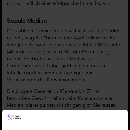
und schließlich eine erfolgreiche Immatrikulation.
Soziale Medien
Die Zahl der Menschen, die weltweit soziale Medien
nutzen, mag Sie überraschen: 4,48 Milliarden. Es
wird jedoch erwartet, dass diese Zahl bis 2027 auf 6
Milliarden ansteigen wird. Bei der Rekrutierung
nutzen Hochschulen soziale Medien zur
Leadgenerierung. Dabei geht es nicht nur um
Inhalte, sondern auch um Anzeigen zur
Verbesserung der Konversionsraten.
Die jüngere Generation (Generation Z) hat
besondere Gewohnheiten beim Konsum sozialer
Medien, die es zu berücksichtigen gibt. Sie nutzen
spezifische Plattformen wie TikTok, die bei vielen
Hochschulen nicht zu den beliebtesten
Marketingkanälen gehören. Um dieses jüngere